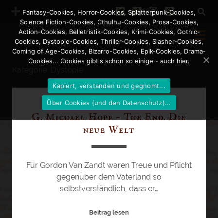
t
f
i
p
Fantasy-Cookies, Horror-Cookies, Splatterpunk-Cookies,
Science Fiction-Cookies, Cthulhu-Cookies, Prosa-Cookies,
w
a
n
i
Action-Cookies, Belletristik-Cookies, Krimi-Cookies, Gothic-
Cookies, Dystopie-Cookies, Thriller-Cookies, Slasher-Cookies,
i
c
s
n
Coming of Age-Cookies, Bizarro-Cookies, Epik-Cookies, Drama-
Newsletter abonnieren
Cookies... Cookies gibt's schon so einige - auch hier.
t
e
t
t
Kategorie:
Dystopie
Newsletter abbestellen
t
b
a
e
Kapiert, verstanden und gegnomt...
e
o
g
r
Über Cookies (und den Datenschutz)...
10. Juni 2017
/
Mimi
r
o
r
e
G. Michael Hopf – The End. Die
neue Welt
k
a
s
m
t
Für Gordon Van Zandt waren Treue und Pflicht
gegenüber dem Vaterland so
selbstverständlich, dass er…
G
Beitrag lesen