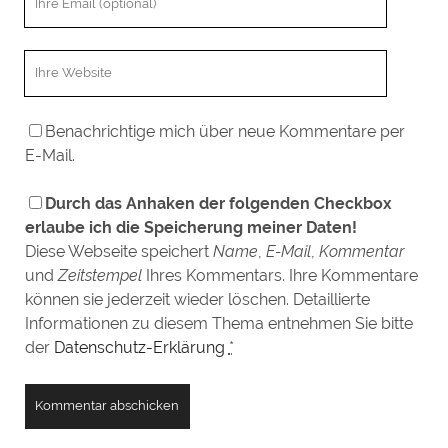
h
a
r
m
W
e
e
e
E
b
m
Benachrichtige mich über neue Kommentare per
s
a
E-Mail.
e
i
i
l
Durch das Anhaken der folgenden Checkbox
t
erlaube ich die Speicherung meiner Daten!
e
Diese Webseite speichert
Name
,
E-Mail
,
Kommentar
n
und
Zeitstempel
Ihres Kommentars. Ihre Kommentare
U
können sie jederzeit wieder löschen. Detaillierte
R
Informationen zu diesem Thema entnehmen Sie bitte
L
der
Datenschutz-Erklärung
*