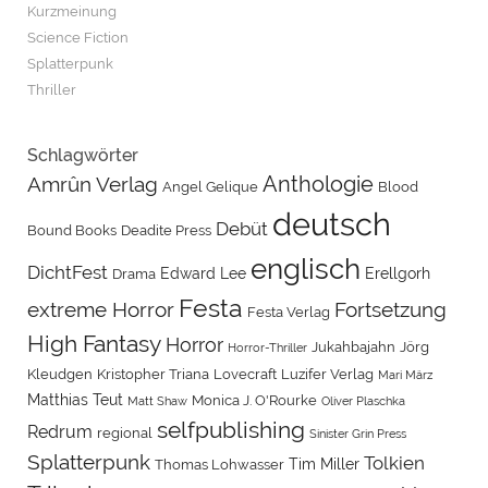
Kurzmeinung
Science Fiction
Splatterpunk
Thriller
Schlagwörter
Amrûn Verlag
Anthologie
Angel Gelique
Blood
deutsch
Debüt
Bound Books
Deadite Press
englisch
DichtFest
Edward Lee
Erellgorh
Drama
Festa
extreme Horror
Fortsetzung
Festa Verlag
High Fantasy
Horror
Jukahbajahn
Jörg
Horror-Thriller
Kleudgen
Kristopher Triana
Lovecraft
Luzifer Verlag
Mari März
Matthias Teut
Monica J. O'Rourke
Matt Shaw
Oliver Plaschka
selfpublishing
Redrum
regional
Sinister Grin Press
Splatterpunk
Tolkien
Tim Miller
Thomas Lohwasser