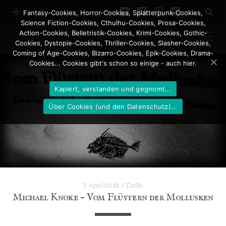
t
f
i
p
Fantasy-Cookies, Horror-Cookies, Splatterpunk-Cookies,
Science Fiction-Cookies, Cthulhu-Cookies, Prosa-Cookies,
w
a
n
i
Action-Cookies, Belletristik-Cookies, Krimi-Cookies, Gothic-
Cookies, Dystopie-Cookies, Thriller-Cookies, Slasher-Cookies,
i
c
s
n
Coming of Age-Cookies, Bizarro-Cookies, Epik-Cookies, Drama-
Newsletter abonnieren
Cookies... Cookies gibt's schon so einige - auch hier.
t
e
t
t
Newsletter abbestellen
t
b
a
e
Kapiert, verstanden und gegnomt...
e
o
g
r
Über Cookies (und den Datenschutz)...
r
o
r
e
k
a
s
m
t
7. April 2018
/
DaRo
Michael Knoke – Vom Flüstern der Mollusken