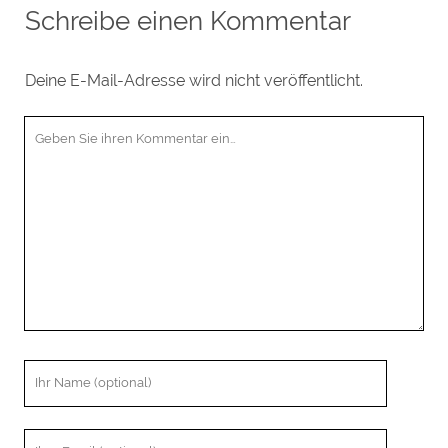
Schreibe einen Kommentar
Deine E-Mail-Adresse wird nicht veröffentlicht.
I
h
r
K
o
m
m
e
n
t
a
I
r
h
r
I
N