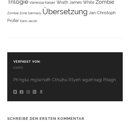
Trilogie
Zombie
Wrath James White
Vanessa Kaiser
Übersetzung
‎Jan-Christoph
Zombie Zone Germany
Prüfer
‎Karin Jacob
VERFASST VON:
DARO
Ph'nglui mglw'nafh Cthulhu R'lyeh wgah'nagl fhtagn
SCHREIBE DEN ERSTEN KOMMENTAR