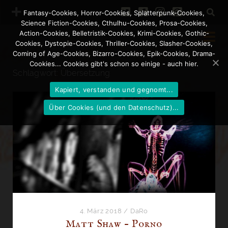
t
f
i
p
Fantasy-Cookies, Horror-Cookies, Splatterpunk-Cookies,
Science Fiction-Cookies, Cthulhu-Cookies, Prosa-Cookies,
w
a
n
i
Action-Cookies, Belletristik-Cookies, Krimi-Cookies, Gothic-
Cookies, Dystopie-Cookies, Thriller-Cookies, Slasher-Cookies,
i
c
s
n
Coming of Age-Cookies, Bizarro-Cookies, Epik-Cookies, Drama-
Newsletter abonnieren
Cookies... Cookies gibt's schon so einige - auch hier.
t
e
t
t
Schlagwort:
Übersetzung
Newsletter abbestellen
t
b
a
e
Kapiert, verstanden und gegnomt...
e
o
g
r
Über Cookies (und den Datenschutz)...
r
o
r
e
k
a
s
m
t
4. März 2018
/
DaRo
Matt Shaw – Porno