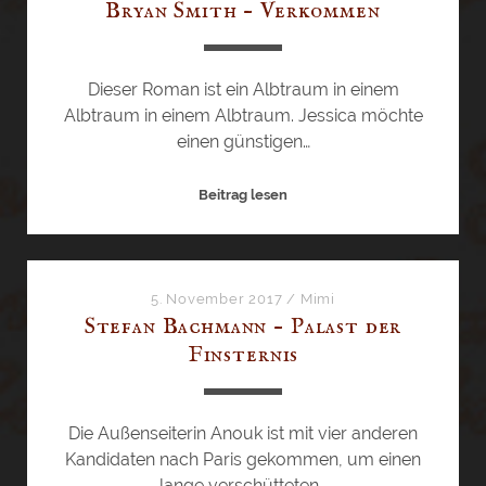
o
Bryan Smith – Verkommen
Dieser Roman ist ein Albtraum in einem
Albtraum in einem Albtraum. Jessica möchte
einen günstigen…
B
Beitrag lesen
r
y
a
n
5. November 2017
/
Mimi
Stefan Bachmann – Palast der
S
Finsternis
m
i
t
h
Die Außenseiterin Anouk ist mit vier anderen
–
Kandidaten nach Paris gekommen, um einen
V
lange verschütteten…