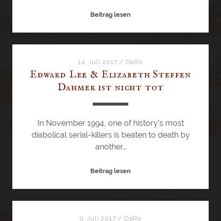
n
M
Beitrag lesen
a
o
<
n
b
i
r
c
14. Juli 2017
/
DaRo
/
Edward Lee & Elizabeth Steffen
a
>
Dahmer ist nicht tot
J
B
.
o
O
d
’
In November 1994, one of history’s most
y
R
diabolical serial-killers is beaten to death by
A
o
another…
r
u
t
r
E
Beitrag lesen
–
k
d
D
e
w
i
&
a
e
W
r
9. Juli 2017
/
DaRo