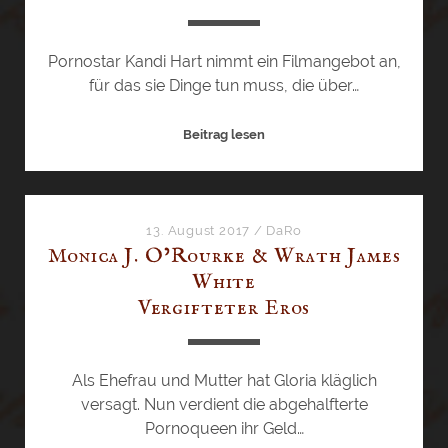
s
e
S
Pornostar Kandi Hart nimmt ein Filmangebot an,
c
für das sie Dinge tun muss, die über…
h
w
K
Beitrag lesen
e
r
i
i
n
s
e
t
13. August 2017
/
DaRo
Monica J. O’Rourke & Wrath James
o
White
p
h
Vergifteter Eros
e
r
T
Als Ehefrau und Mutter hat Gloria kläglich
r
versagt. Nun verdient die abgehalfterte
i
Pornoqueen ihr Geld…
a